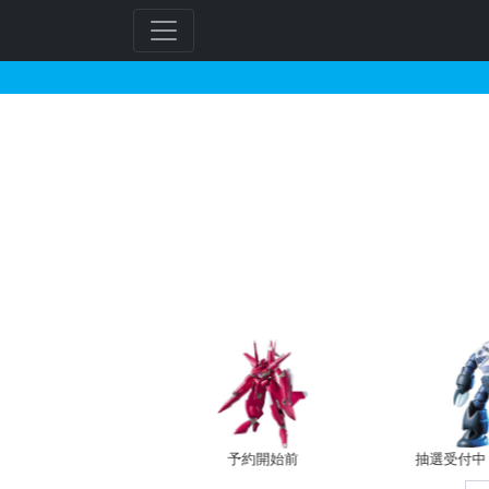
GunplaDatabase
フ
リ
ー
ワ
ー
ド
検
索
バン新規予約
予約開始前
抽選受付中（~