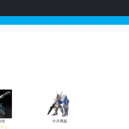
ルダーのために-
発売
今月再販