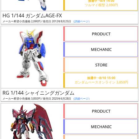
抽選中 ~8/9 14:00
ツルマイ模型 2,090円
日
発
HG 1/144 ガンダムAGE-FX
売
メーカー希望小売価格 2,090円 / 発売日 2012年8月25日
（詳細ページ）
PRODUCT
Web
プッ
MECHANIC
シュ
通知
STORE
対象
抽選中 ~8/10 15:00
ギ
ガンダムベースオンライン 3,850円
ャ
RG 1/144 シャイニングガンダム
ラ
メーカー希望小売価格 3,850円 / 発売日 2025年6月28日
（詳細ページ）
リ
PRODUCT
ー
あ
り
MECHANIC