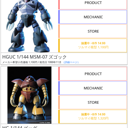
PRODUCT
形
色
MECHANIC
STORE
シ
抽選中 ~8/9 14:00
リ
ツルマイ模型 1,100円
ー
HGUC 1/144 MSM-07 ズゴック
ズ・
メーカー希望小売価格 1,100円 / 発売日 1999年11月
（詳細ページ）
タ
イ
PRODUCT
ト
ル
MECHANIC
STORE
状
抽選中 ~8/9 14:00
況
ツルマイ模型 1,320円