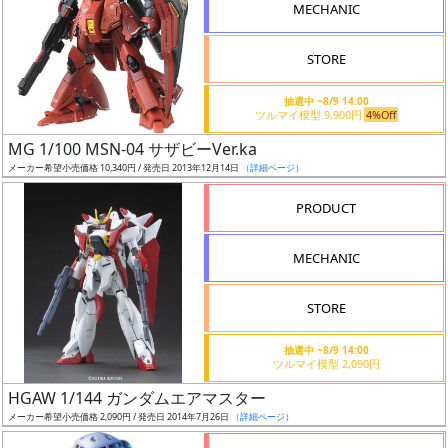
MECHANIC
検
索
STORE
抽選中 ~8/9 14:00
ツルマイ模型 9,900円
4%Off
グ
MG 1/100 MSN-04 サザビーVer.ka
レ
メーカー希望小売価格 10,340円 / 発売日 2013年12月14日
（詳細ページ）
ー
ド
PRODUCT
MECHANIC
ス
STORE
ケ
ー
抽選中 ~8/9 14:00
ル
ツルマイ模型 2,090円
HGAW 1/144 ガンダムエアマスター
メーカー希望小売価格 2,090円 / 発売日 2014年7月26日
（詳細ページ）
成