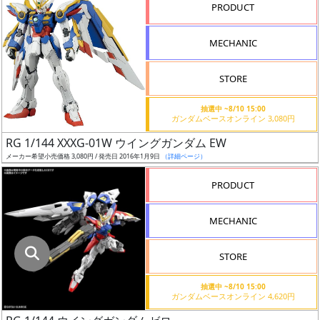
指
PRODUCT
定
し
MECHANIC
た
店
STORE
舗
が
抽選中 ~8/10 15:00
ガンダムベースオンライン 3,080円
最
RG 1/144 XXXG-01W ウイングガンダム EW
安
メーカー希望小売価格 3,080円 / 発売日 2016年1月9日
（詳細ページ）
値
の
PRODUCT
み
表
MECHANIC
示
STORE
ボ
ッ
抽選中 ~8/10 15:00
ガンダムベースオンライン 4,620円
ク
ス