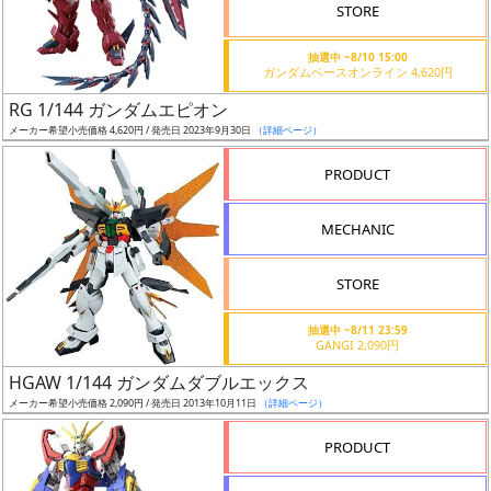
価
STORE
格
抽選中 ~8/10 15:00
改
ガンダムベースオンライン 4,620円
定
RG 1/144 ガンダムエピオン
予
メーカー希望小売価格 4,620円 / 発売日 2023年9月30日
（詳細ページ）
定
PRODUCT
発
売
MECHANIC
時
期
STORE
抽選中 ~8/11 23:59
GANGI 2,090円
HGAW 1/144 ガンダムダブルエックス
メーカー希望小売価格 2,090円 / 発売日 2013年10月11日
（詳細ページ）
再
販
PRODUCT
月