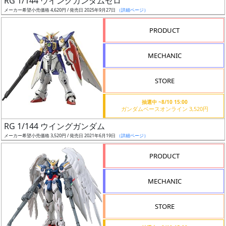
RG 1/144 ウイングガンダムゼロ
ア
メーカー希望小売価格 4,620円 / 発売日 2025年9月27日
（詳細ページ）
ー
PRODUCT
ト
イ
MECHANIC
ラ
ス
STORE
ト
レ
抽選中 ~8/10 15:00
ー
ガンダムベースオンライン 3,520円
タ
RG 1/144 ウイングガンダム
ー
メーカー希望小売価格 3,520円 / 発売日 2021年6月19日
（詳細ページ）
PRODUCT
付
MECHANIC
属
品
STORE
（β）