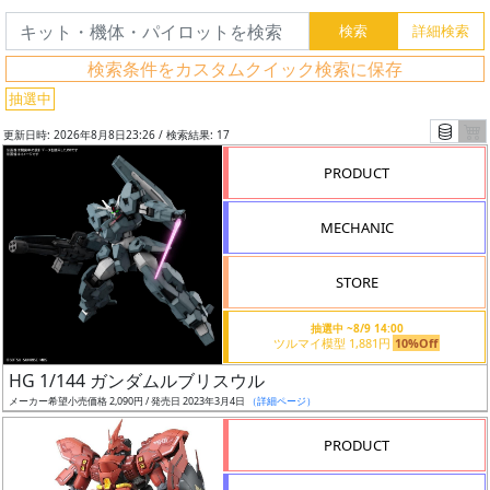
検索条件をカスタムクイック検索に保存
抽選中
更新日時: 2026年8月8日23:26 / 検索結果: 17
PRODUCT
MECHANIC
STORE
抽選中 ~8/9 14:00
ツルマイ模型 1,881円
10%Off
フ
HG 1/144 ガンダムルブリスウル
リ
メーカー希望小売価格 2,090円 / 発売日 2023年3月4日
（詳細ページ）
ー
ワ
PRODUCT
ー
ド