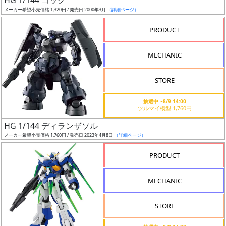
HG 1/144 ゴッグ
売
メーカー希望小売価格 1,320円 / 発売日 2000年3月
（詳細ページ）
切
含
PRODUCT
む
MECHANIC
開
始
STORE
前
抽選中 ~8/9 14:00
ツルマイ模型 1,760円
抽
HG 1/144 ディランザソル
選
メーカー希望小売価格 1,760円 / 発売日 2023年4月8日
（詳細ページ）
中
PRODUCT
在
庫
MECHANIC
復
活
STORE
近