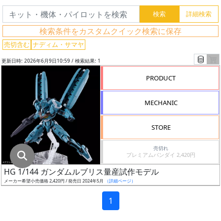
グ
レ
検索条件をカスタムクイック検索に保存
ー
ド
売切含む
ナディム・サマヤ
更新日時: 2026年6月9日10:59 / 検索結果: 1
PRODUCT
ス
ケ
MECHANIC
ー
ル
STORE
売切れ
プレミアムバンダイ 2,420円
成
HG 1/144 ガンダムルブリス量産試作モデル
形
メーカー希望小売価格 2,420円 / 発売日 2024年5月
（詳細ページ）
色
1