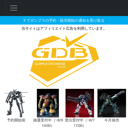
X でガンプラの予約・販売開始の通知を受け取る
当サイトはアフィリエイト広告を利用しています。
ナディム・サマヤが搭乗した機体
フ
リ
ー
ワ
ー
ド
検
索
予約開始前
抽選受付中（~8/9
受注受付中（~8/7
今月発売
14:00）
17:00）