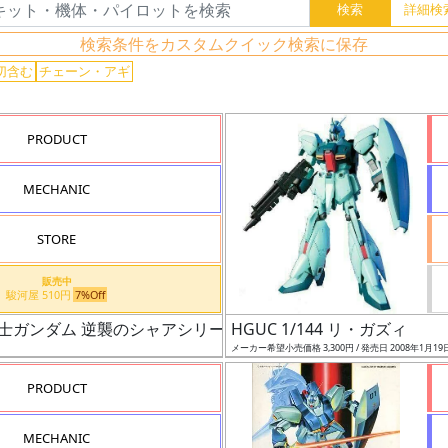
検索条件をカスタムクイック検索に保存
切含む
チェーン・アギ
PRODUCT
MECHANIC
STORE
販売中
駿河屋 510円
7%Off
 機動戦士ガンダム 逆襲のシャアシリーズ用
HGUC 1/144 リ・ガズィ
メーカー希望小売価格 3,300円 / 発売日 2008年1月19
PRODUCT
MECHANIC