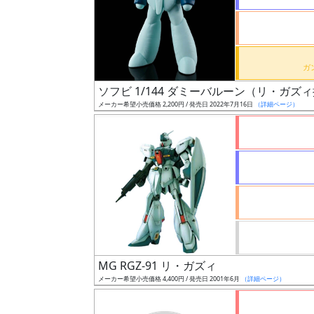
形
色
ソフビ 1/144 ダミーバルーン（リ・ガズ
シ
メーカー希望小売価格 2,200円 / 発売日 2022年7月16日
（詳細ページ）
リ
ー
ズ・
タ
イ
ト
ル
MG RGZ-91 リ・ガズィ
状
メーカー希望小売価格 4,400円 / 発売日 2001年6月
（詳細ページ）
況