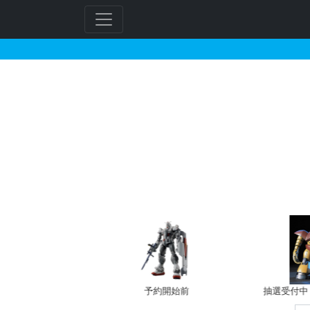
チェーン・アギが搭乗し
フ
リ
ー
ワ
ー
バン新規予約
予約開始前
抽選受付中（~
ド