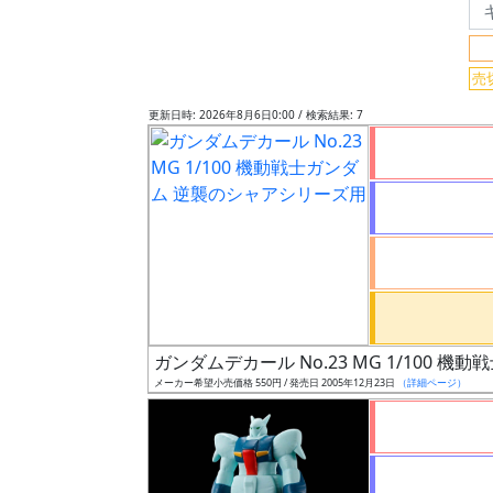
検
索
売
更新日時: 2026年8月6日0:00 / 検索結果: 7
グ
レ
ー
ド
ス
ケ
ガンダムデカール No.23 MG 1/100
ー
メーカー希望小売価格 550円 / 発売日 2005年12月23日
（詳細ページ）
ル
成