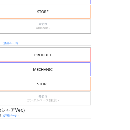
STORE
売切れ
Amazon -
日
（詳細ページ）
PRODUCT
MECHANIC
STORE
売切れ
ガンダムベース(東京) -
シャアVer.）
日
（詳細ページ）