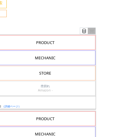
PRODUCT
MECHANIC
STORE
売切れ
Amazon -
日
（詳細ページ）
PRODUCT
MECHANIC