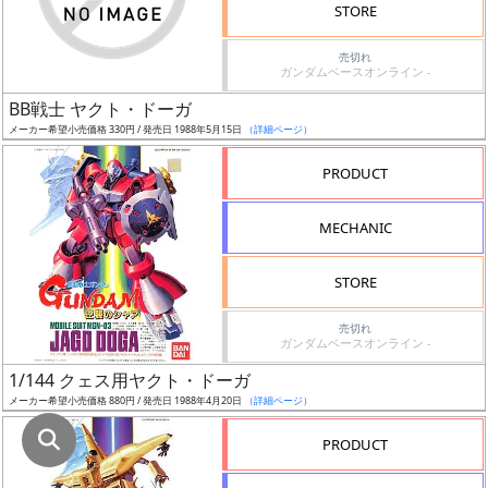
STORE
発
売
売切れ
ガンダムベースオンライン -
時
BB戦士 ヤクト・ドーガ
期
メーカー希望小売価格 330円 / 発売日 1988年5月15日
（詳細ページ）
PRODUCT
MECHANIC
再
販
STORE
月
売切れ
ガンダムベースオンライン -
1/144 クェス用ヤクト・ドーガ
メーカー希望小売価格 880円 / 発売日 1988年4月20日
（詳細ページ）
PRODUCT
割
引