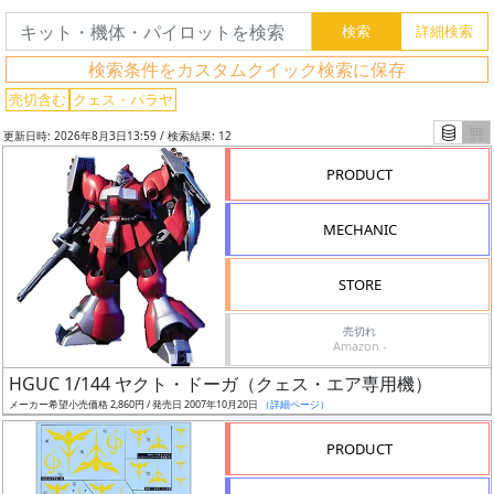
検索条件をカスタムクイック検索に保存
売切含む
クェス・パラヤ
更新日時: 2026年8月3日13:59 / 検索結果: 12
PRODUCT
フ
リ
MECHANIC
ー
ワ
STORE
ー
ド
売切れ
Amazon -
検
索
HGUC 1/144 ヤクト・ドーガ（クェス・エア専用機）
メーカー希望小売価格 2,860円 / 発売日 2007年10月20日
（詳細ページ）
PRODUCT
グ