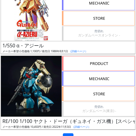
MECHANIC
STORE
販
路
売切れ
ガンダムベースオンライン -
1/550 α・アジール
メーカー希望小売価格 1,100円 / 発売日 1988年8月1日
（詳細ページ）
店
舗
PRODUCT
MECHANIC
指
STORE
定
売切れ
し
ガンダムベース(東京) -
た
RE/100 1/100 ヤクト・ドーガ（ギュネイ・ガス機）[スペ
店
メーカー希望小売価格 10,450円 / 発売日 2022年11月3日
（詳細ページ）
舗