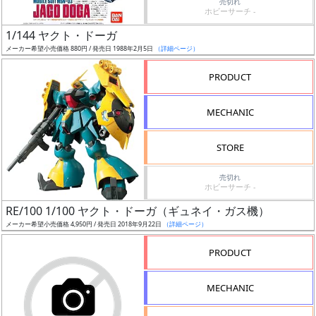
売切れ
シュ
ホビーサーチ -
通知
1/144 ヤクト・ドーガ
対象
メーカー希望小売価格 880円 / 発売日 1988年2月5日
（詳細ページ）
PRODUCT
ギ
ャ
MECHANIC
ラ
リ
STORE
ー
あ
売切れ
り
ホビーサーチ -
RE/100 1/100 ヤクト・ドーガ（ギュネイ・ガス機）
価
メーカー希望小売価格 4,950円 / 発売日 2018年9月22日
（詳細ページ）
格
改
PRODUCT
定
予
MECHANIC
定