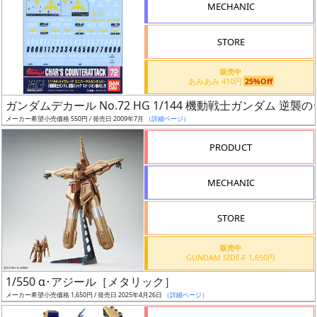
レ
MECHANIC
ー
ド
STORE
販売中
あみあみ 410円
25%Off
ス
ガンダムデカール No.72 HG 1/144 機動戦士ガンダム 逆
ケ
メーカー希望小売価格 550円 / 発売日 2009年7月
（詳細ページ）
ー
PRODUCT
ル
MECHANIC
成
STORE
形
色
販売中
GUNDAM SIDE-F 1,650円
1/550 α･アジール［メタリック］
メーカー希望小売価格 1,650円 / 発売日 2025年4月26日
（詳細ページ）
シ