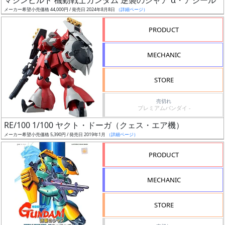
マシンビルド 機動戦士ガンダム 逆襲のシャア α・アジール
始
メーカー希望小売価格 44,000円 / 発売日 2024年8月8日
（詳細ページ）
前
PRODUCT
抽
選
MECHANIC
中
STORE
在
庫
売切れ
プレミアムバンダイ -
復
活
RE/100 1/100 ヤクト・ドーガ（クェス・エア機）
メーカー希望小売価格 5,390円 / 発売日 2019年1月
（詳細ページ）
近
PRODUCT
日
発
MECHANIC
売
STORE
Web
プッ