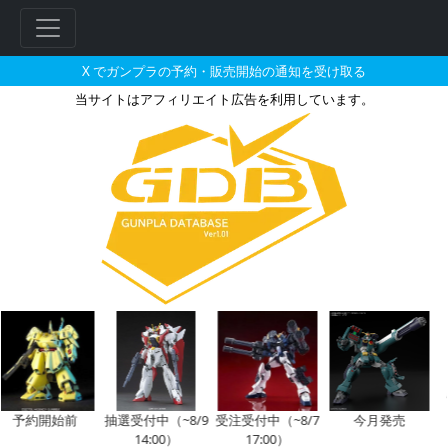
X でガンプラの予約・販売開始の通知を受け取る
当サイトはアフィリエイト広告を利用しています。
クェス・パラヤが搭乗した機体の
予約開始前
抽選受付中（~8/9
受注受付中（~8/7
今月発売
14:00）
17:00）