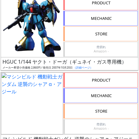
リ
PRODUCT
ー
ズ・
MECHANIC
タ
イ
STORE
ト
ル
売切れ
Amazon -
HGUC 1/144 ヤクト・ドーガ（ギュネイ・ガス専用機）
メーカー希望小売価格 2,860円 / 発売日 2007年10月20日
（詳細ページ）
状
PRODUCT
況
売
MECHANIC
切
含
STORE
む
売切れ
Amazon -
開