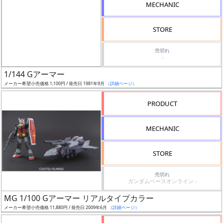
MECHANIC
形
色
STORE
売切れ
-
シ
1/144 Gアーマー
リ
メーカー希望小売価格 1,100円 / 発売日 1981年9月
（詳細ページ）
ー
ズ・
PRODUCT
タ
イ
MECHANIC
ト
ル
STORE
売切れ
ガンダムベースオンライン -
状
MG 1/100 Gアーマー リアルタイプカラー
況
メーカー希望小売価格 11,880円 / 発売日 2009年6月
（詳細ページ）