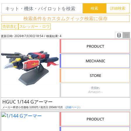
検
索
検索条件をカスタムクイック検索に保存
売切含む
スレッガー・ロウ
更新日時: 2026年7月30日18:54 / 検索結果: 4
グ
レ
PRODUCT
ー
ド
MECHANIC
STORE
ス
売切れ
ケ
Amazon -
ー
HGUC 1/144 Gアーマー
ル
メーカー希望小売価格 3,850円 / 発売日 2004年10月
（詳細ページ）
PRODUCT
成