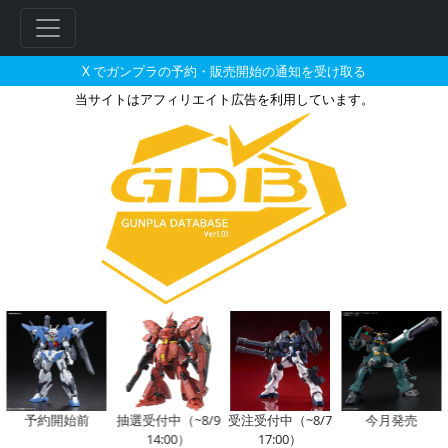
X でガンプラの予約・販売開始の通知を受け取る
当サイトはアフィリエイト広告を利用しています。
スレッガー・ロウが搭乗した機体
フ
リ
ー
ワ
ー
予約開始前
抽選受付中（~8/9
受注受付中（~8/7
今月発売
14:00）
17:00）
ド