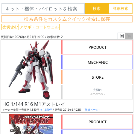
グ
検索条件をカスタムクイック検索に保存
レ
売切含む
アサギ・コードウェル
ー
更新日時: 2026年4月21日14:00 / 検索結果: 2
ド
PRODUCT
MECHANIC
ス
ケ
STORE
ー
ル
売切れ
Amazon -
HG 1/144 R16 M1アストレイ
メーカー希望小売価格 1,540円
→ 1,870円
/ 発売日 2012年6月23日
（詳細ページ）
成
形
PRODUCT
色