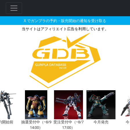
X でガンプラの予約・販売開始の通知を受け取る
当サイトはアフィリエイト広告を利用しています。
アサギ・コードウェルが搭乗した
フ
リ
ー
ワ
ー
ド
検
索
約開始前
抽選受付中（~8/9
受注受付中（~8/7
今月発売
今
14:00）
17:00）