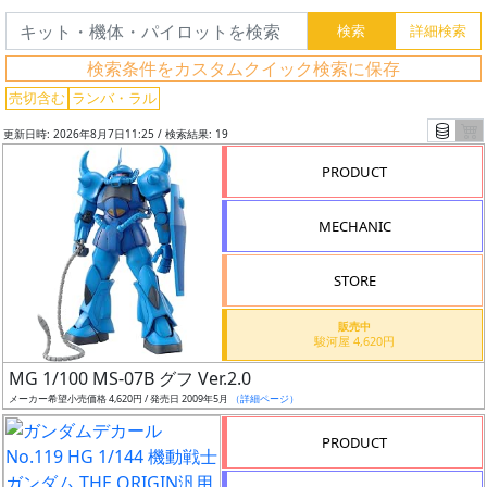
検索条件をカスタムクイック検索に保存
売切含む
ランバ・ラル
更新日時: 2026年8月7日11:25 / 検索結果: 19
PRODUCT
MECHANIC
STORE
販売中
駿河屋 4,620円
フ
MG 1/100 MS-07B グフ Ver.2.0
リ
メーカー希望小売価格 4,620円 / 発売日 2009年5月
（詳細ページ）
ー
ワ
PRODUCT
ー
ド