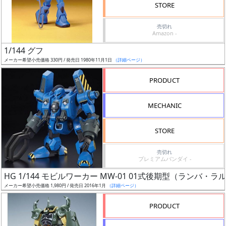
価
STORE
格
売切れ
改
Amazon -
定
1/144 グフ
予
メーカー希望小売価格 330円 / 発売日 1980年11月1日
（詳細ページ）
定
PRODUCT
発
売
MECHANIC
時
期
STORE
売切れ
プレミアムバンダイ -
HG 1/144 モビルワーカー MW-01 01式後期型（ランバ・ラ
メーカー希望小売価格 1,980円 / 発売日 2016年1月
（詳細ページ）
再
販
PRODUCT
月