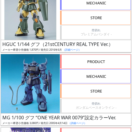
MECHANIC
STORE
売切れ
割
プレミアムバンダイ -
引
HGUC 1/144 グフ（21stCENTURY REAL TYPE Ver.）
メーカー希望小売価格 1,870円 / 発売日 2016年6月
（詳細ページ）
PRODUCT
販
路
MECHANIC
STORE
店
売切れ
舗
ガンダムベースオンライン -
MG 1/100 グフ “ONE YEAR WAR 0079”設定カラーVer.
メーカー希望小売価格 3,080円 / 発売日 2005年4月14日
（詳細ページ）