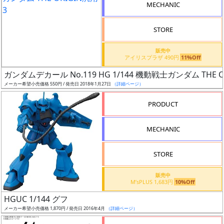
MECHANIC
検
索
STORE
販売中
アイリスプラザ 490円
11%Off
グ
ガンダムデカール No.119 HG 1/144 機動戦士ガンダム THE O
レ
メーカー希望小売価格 550円 / 発売日 2018年1月27日
（詳細ページ）
ー
ド
PRODUCT
MECHANIC
ス
STORE
ケ
ー
販売中
ル
M’sPLUS 1,683円
10%Off
HGUC 1/144 グフ
メーカー希望小売価格 1,870円 / 発売日 2016年4月
（詳細ページ）
成