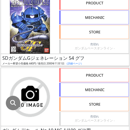
指
PRODUCT
定
し
MECHANIC
た
店
STORE
舗
が
売切れ
ガンダムベースオンライン -
最
SDガンダムGジェネレーション 54 グフ
安
メーカー希望小売価格 440円 / 発売日 2000年11月1日
（詳細ページ）
値
の
PRODUCT
み
表
MECHANIC
示
STORE
ボ
ッ
売切れ
ガンダムベースオンライン -
ク
ス