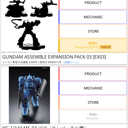
PRODUCT
形
色
MECHANIC
STORE
シ
販売中
リ
Amazon 2,971円
10%Off
ー
GUNDAM ASSEMBLE EXPANSION PACK 03 [EX03]
ズ・
メーカー希望小売価格 3,300円 / 発売日 2026年11月
（詳細ページ）
タ
イ
PRODUCT
ト
ル
MECHANIC
STORE
状
売切れ
況
Amazon -