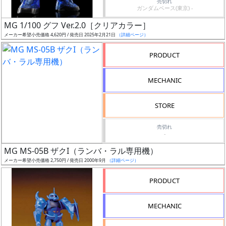
売切れ
ガンダムベース(東京) -
日
発
MG 1/100 グフ Ver.2.0［クリアカラー］
売
メーカー希望小売価格 4,620円 / 発売日 2025年2月21日
（詳細ページ）
PRODUCT
Web
プッ
MECHANIC
シュ
通知
STORE
対象
売切れ
ギ
-
ャ
MG MS-05B ザクI（ランバ・ラル専用機）
ラ
メーカー希望小売価格 2,750円 / 発売日 2000年9月
（詳細ページ）
リ
PRODUCT
ー
あ
り
MECHANIC