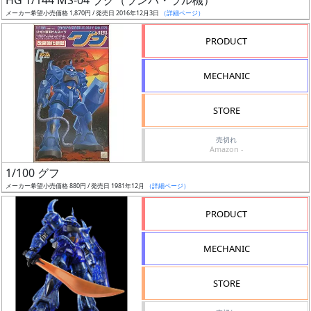
HG 1/144 MS-04 ブグ（ランバ・ラル機）
売
メーカー希望小売価格 1,870円 / 発売日 2016年12月3日
（詳細ページ）
切
含
PRODUCT
む
MECHANIC
開
始
STORE
前
売切れ
Amazon -
抽
1/100 グフ
選
メーカー希望小売価格 880円 / 発売日 1981年12月
（詳細ページ）
中
PRODUCT
在
庫
MECHANIC
復
活
STORE
近