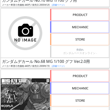
ガンダムデカール No.10 MG 1/100 グフ用
ア
メーカー希望小売価格 440円 / 発売日 2005年5月
（詳細ページ）
ー
PRODUCT
ト
イ
MECHANIC
ラ
ス
STORE
ト
レ
売切れ
ー
ガンダムベースオンライン -
タ
ガンダムデカール No.68 MG 1/100 グフ Ver.2.0用
ー
メーカー希望小売価格 440円 / 発売日 2009年7月
（詳細ページ）
PRODUCT
付
MECHANIC
属
品
STORE
（β）