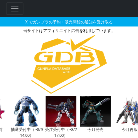
X でガンプラの予約・販売開始の通知を受け取る
当サイトはアフィリエイト広告を利用しています。
ランバ・ラルが搭乗した機体のガ
抽選受付中（~8/9
受注受付中（~8/7
今月発売
今月再販
14:00）
17:00）