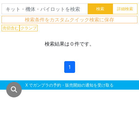
グ
レ
ー
検索条件をカスタムクイック検索に保存
ド
売切含む
クランプ
検索結果は０件です。
ス
ケ
1
ー
ル
X でガンプラの予約・販売開始の通知を受け取る
成
形
色