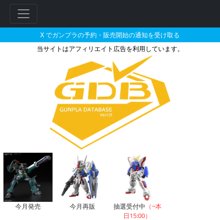
X でガンプラの予約・販売開始の通知を受け取る
当サイトはアフィリエイト広告を利用しています。
クランプが搭乗した機体のガンプ
フ
リ
ー
ワ
ー
ド
検
索
今月発売
今月再販
抽選受付中
（~本
日15:00）