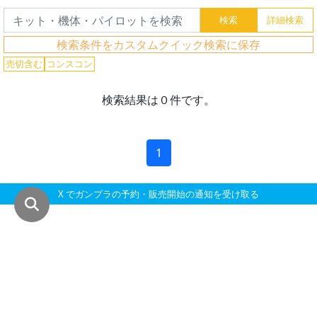
グ
レ
ー
検索条件をカスタムクイック検索に保存
ド
売切含む
コンスコン
検索結果は０件です。
ス
ケ
1
ー
ル
X でガンプラの予約・販売開始の通知を受け取る
成
形
色