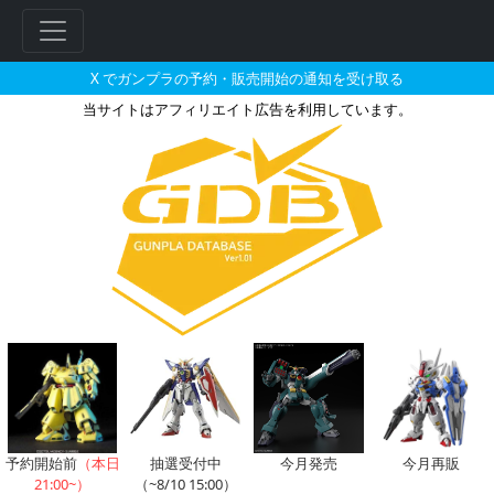
X でガンプラの予約・販売開始の通知を受け取る
当サイトはアフィリエイト広告を利用しています。
コンスコンが搭乗した機体のガン
フ
リ
ー
ワ
ー
ド
検
索
予約開始前
（本日
抽選受付中
今月発売
今月再販
21:00~）
（~8/10 15:00）