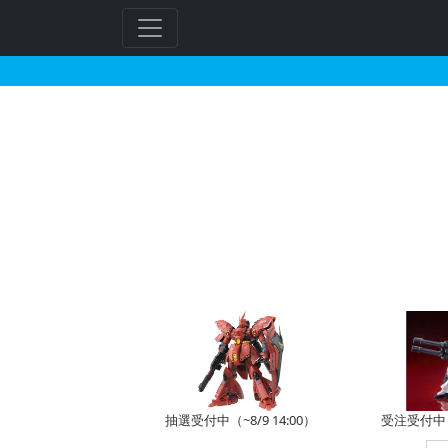
フラスト・スコールが搭
フ
リ
ー
ワ
ー
ド
検
索
抽選受付中（~8/9 14:00）
受注受付中（~