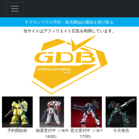
X でガンプラの予約・販売開始の通知を受け取る
当サイトはアフィリエイト広告を利用しています。
ブラン・ブルタークが搭乗した機
フ
リ
ー
ワ
ー
ド
検
索
予約開始前
抽選受付中（~8/9
受注受付中（~8/7
今月発売
14:00）
17:00）