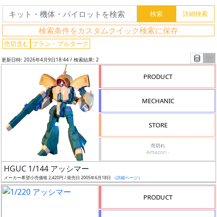
グ
検索条件をカスタムクイック検索に保存
レ
売切含む
ブラン・ブルターク
ー
更新日時: 2026年4月9日18:44 / 検索結果: 2
ド
PRODUCT
MECHANIC
ス
ケ
STORE
ー
ル
売切れ
Amazon -
HGUC 1/144 アッシマー
メーカー希望小売価格 2,420円 / 発売日 2005年6月18日
（詳細ページ）
成
形
PRODUCT
色