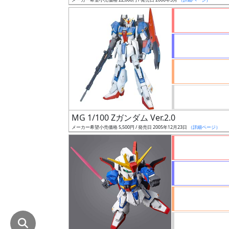
在
庫
復
活
近
日
発
売
MG 1/100 Zガンダム Ver.2.0
メーカー希望小売価格 5,500円 / 発売日 2005年12月23日
（詳細ページ）
Web
プッ
シュ
通知
対象
ギ
ャ