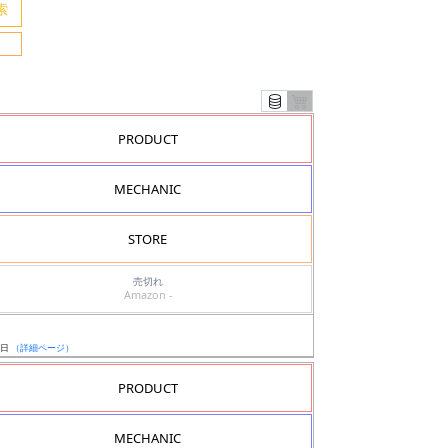
PRODUCT
MECHANIC
STORE
売切れ
Amazon -
3日
（詳細ページ）
PRODUCT
MECHANIC