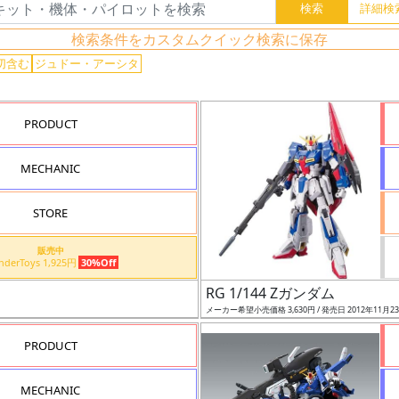
検索条件をカスタムクイック検索に保存
切含む
ジュドー・アーシタ
PRODUCT
MECHANIC
STORE
販売中
WonderToys 1,925円
30%Off
RG 1/144 Zガンダム
メーカー希望小売価格 3,630円 / 発売日 2012年11月2
PRODUCT
MECHANIC