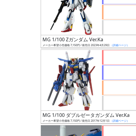
ケ
ー
ル
MG 1/100 Zガンダム Ver.Ka
成
メーカー希望小売価格 7,150円 / 発売日 2023年4月29日
（詳細ページ）
形
色
シ
リ
ー
ズ・
タ
MG 1/100 ダブルゼータガンダム Ver.Ka
イ
メーカー希望小売価格 7,150円 / 発売日 2017年12月1日
（詳細ページ）
ト
ル