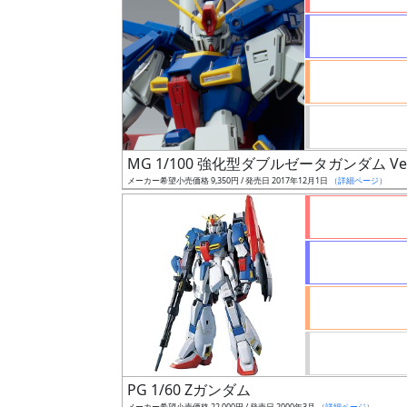
状
況
売
MG 1/100 強化型ダブルゼータガンダム Ver
切
メーカー希望小売価格 9,350円 / 発売日 2017年12月1日
（詳細ページ）
含
む
開
始
前
抽
選
中
PG 1/60 Zガンダム
メーカー希望小売価格 22,000円 / 発売日 2000年3月
（詳細ページ）