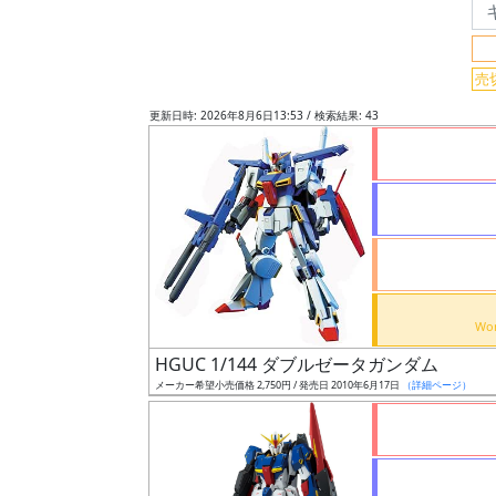
フ
リ
ー
売
ワ
更新日時: 2026年8月6日13:53 / 検索結果: 43
ー
ド
検
索
グ
レ
ー
HGUC 1/144 ダブルゼータガンダム
ド
メーカー希望小売価格 2,750円 / 発売日 2010年6月17日
（詳細ページ）
ス