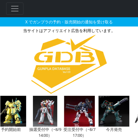
X でガンプラの予約・販売開始の通知を受け取る
当サイトはアフィリエイト広告を利用しています。
プリベンター・ウインドが搭乗し
予約開始前
抽選受付中（~8/9
受注受付中（~8/7
今月発売
フ
14:00）
17:00）