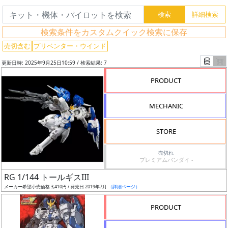
リ
ー
ワ
検索条件をカスタムクイック検索に保存
ー
売切含む
プリベンター・ウインド
ド
更新日時: 2025年9月25日10:59 / 検索結果: 7
検
索
PRODUCT
MECHANIC
グ
STORE
レ
ー
売切れ
ド
プレミアムバンダイ -
RG 1/144 トールギスIII
メーカー希望小売価格 3,410円 / 発売日 2019年7月
（詳細ページ）
ス
PRODUCT
ケ