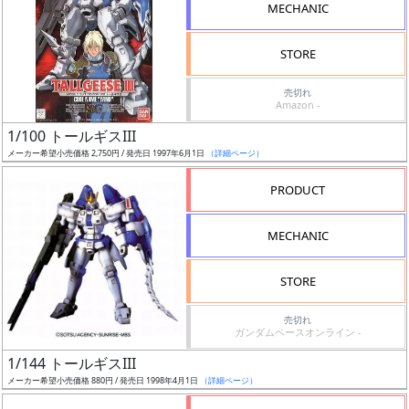
ー
MECHANIC
ル
STORE
売切れ
成
Amazon -
形
1/100 トールギスIII
色
メーカー希望小売価格 2,750円 / 発売日 1997年6月1日
（詳細ページ）
PRODUCT
シ
MECHANIC
リ
ー
STORE
ズ・
タ
売切れ
イ
ガンダムベースオンライン -
ト
1/144 トールギスIII
ル
メーカー希望小売価格 880円 / 発売日 1998年4月1日
（詳細ページ）