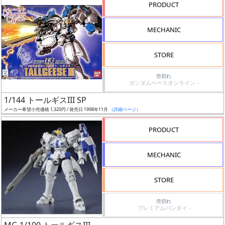
PRODUCT
状
MECHANIC
況
STORE
売
切
売切れ
ガンダムベースオンライン -
含
む
1/144 トールギスIII SP
メーカー希望小売価格 1,320円 / 発売日 1998年11月
（詳細ページ）
開
PRODUCT
始
前
MECHANIC
抽
STORE
選
中
売切れ
プレミアムバンダイ -
在