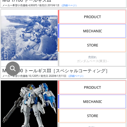
MG 1/100 トールギスIII
庫
メーカー希望小売価格 4,950円 / 発売日 2015年1月
（詳細ページ）
復
PRODUCT
活
近
MECHANIC
日
発
STORE
売
売切れ
ガンダムベース(東京) -
Web
MG 1/100 トールギスIII［スペシャルコーティング］
プッ
メーカー希望小売価格 10,120円 / 発売日 2020年1月11日
（詳細ページ）
シュ
通知
PRODUCT
対象
MECHANIC
ギ
ャ
STORE
ラ