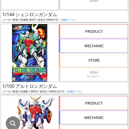
売切れ
-
ギ
1/144 シェンロンガンダム
ャ
メーカー希望小売価格 660円 / 発売日 2000年7月
（詳細ページ）
ラ
PRODUCT
リ
ー
あ
MECHANIC
り
STORE
価
売切れ
格
Amazon -
改
1/100 アルトロンガンダム
定
メーカー希望小売価格 1,980円 / 発売日 1996年2月1日
（詳細ページ）
予
定
PRODUCT
発
MECHANIC
売