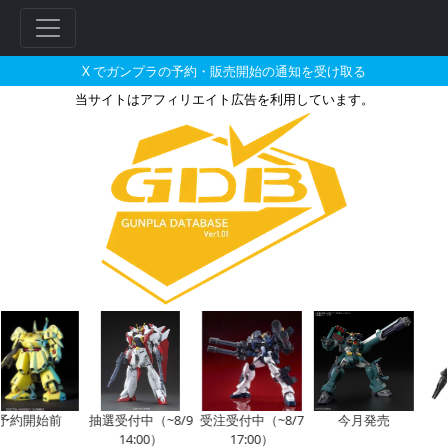
X でガンプラの予約・販売開始の通知を受け取る
当サイトはアフィリエイト広告を利用しています。
張五飛が搭乗した機体のガンプラ
約開始前
抽選受付中（~8/9
受注受付中（~8/7
今月発売
14:00）
17:00）