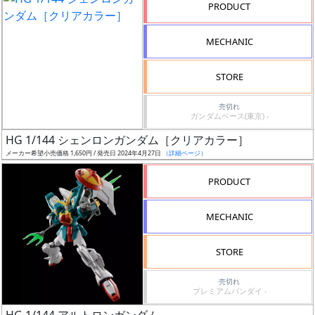
タ
PRODUCT
イ
ト
MECHANIC
ル
STORE
売切れ
状
ガンダムベース(東京) -
況
HG 1/144 シェンロンガンダム［クリアカラー］
メーカー希望小売価格 1,650円 / 発売日 2024年4月27日
（詳細ページ）
売
切
PRODUCT
含
む
MECHANIC
開
STORE
始
前
売切れ
プレミアムバンダイ -