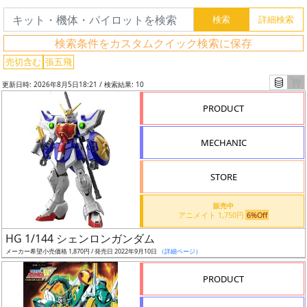
検索条件をカスタムクイック検索に保存
売切含む
張五飛
フ
リ
更新日時: 2026年8月5日18:21 / 検索結果: 10
ー
PRODUCT
ワ
ー
MECHANIC
ド
検
STORE
索
販売中
アニメイト 1,750円
6%Off
HG 1/144 シェンロンガンダム
グ
メーカー希望小売価格 1,870円 / 発売日 2022年9月10日
（詳細ページ）
レ
ー
PRODUCT
ド