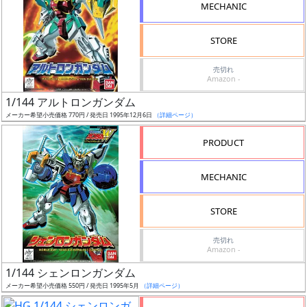
MECHANIC
STORE
ス
ケ
売切れ
ー
Amazon -
ル
1/144 アルトロンガンダム
メーカー希望小売価格 770円 / 発売日 1995年12月6日
（詳細ページ）
PRODUCT
成
形
MECHANIC
色
STORE
売切れ
シ
Amazon -
リ
1/144 シェンロンガンダム
ー
メーカー希望小売価格 550円 / 発売日 1995年5月
（詳細ページ）
ズ・