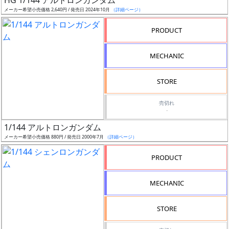
HG 1/144 アルトロンガンダム
抽
メーカー希望小売価格 2,640円 / 発売日 2024年10月
（詳細ページ）
選
中
PRODUCT
在
MECHANIC
庫
復
STORE
活
売切れ
-
近
日
1/144 アルトロンガンダム
発
メーカー希望小売価格 880円 / 発売日 2000年7月
（詳細ページ）
売
PRODUCT
Web
MECHANIC
プッ
シュ
STORE
通知
対象