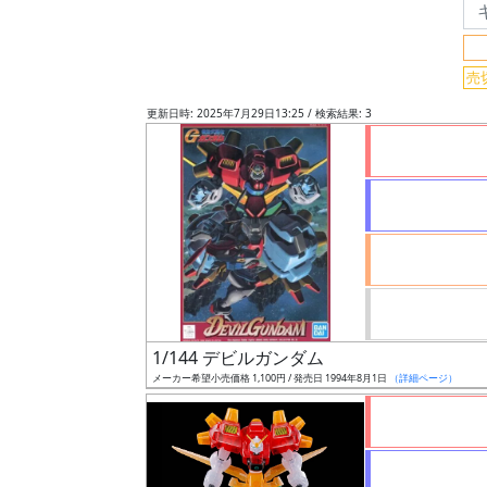
グ
売
レ
ー
更新日時: 2025年7月29日13:25 / 検索結果: 3
ド
ス
ケ
ー
ル
1/144 デビルガンダム
メーカー希望小売価格 1,100円 / 発売日 1994年8月1日
（詳細ページ）
成
形
色