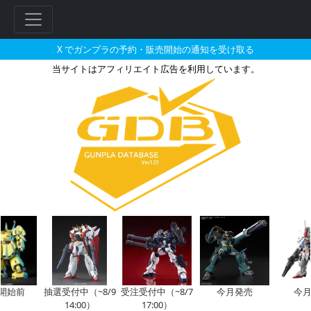
X でガンプラの予約・販売開始の通知を受け取る
当サイトはアフィリエイト広告を利用しています。
マスクが搭乗した機体のガンプラ
フ
リ
ー
始前
抽選受付中（~8/9
受注受付中（~8/7
今月発売
今月
ワ
14:00）
17:00）