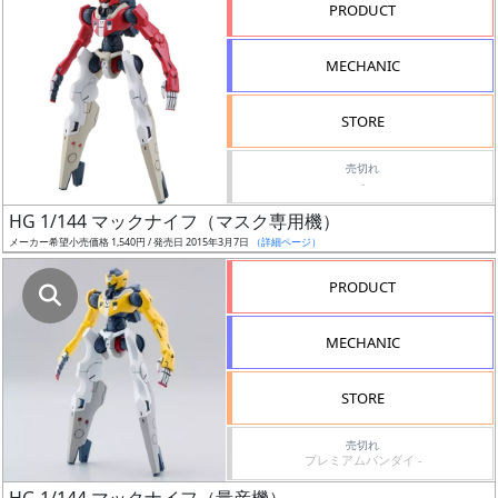
況
PRODUCT
売
MECHANIC
切
含
STORE
む
売切れ
-
開
始
HG 1/144 マックナイフ（マスク専用機）
前
メーカー希望小売価格 1,540円 / 発売日 2015年3月7日
（詳細ページ）
PRODUCT
抽
選
MECHANIC
中
STORE
在
庫
売切れ
復
プレミアムバンダイ -
活