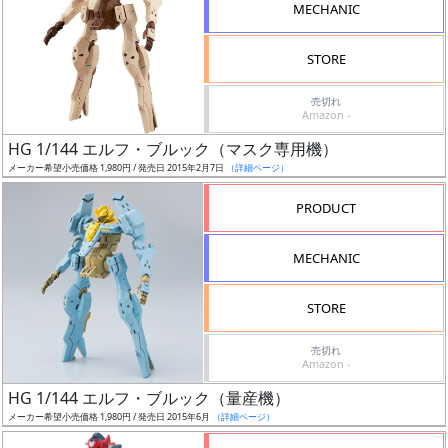
MECHANIC
成
STORE
形
色
売切れ
Amazon -
HG 1/144 エルフ・ブルック（マスク専用機）
シ
メーカー希望小売価格 1,980円 / 発売日 2015年2月7日
（詳細ページ）
リ
PRODUCT
ー
ズ・
MECHANIC
タ
イ
STORE
ト
ル
売切れ
Amazon -
HG 1/144 エルフ・ブルック（量産機）
メーカー希望小売価格 1,980円 / 発売日 2015年6月
（詳細ページ）
状