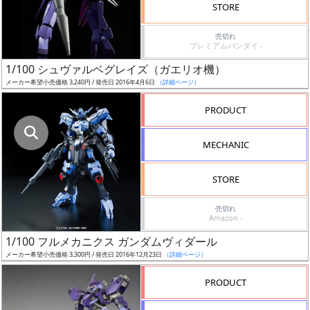
STORE
売
時
売切れ
期
プレミアムバンダイ -
1/100 シュヴァルベグレイズ（ガエリオ機）
メーカー希望小売価格 3,240円 / 発売日 2016年4月6日
（詳細ページ）
PRODUCT
再
MECHANIC
販
月
STORE
売切れ
Amazon -
1/100 フルメカニクス ガンダムヴィダール
メーカー希望小売価格 3,300円 / 発売日 2016年12月23日
（詳細ページ）
割
引
PRODUCT