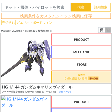
検索条件をカスタムクイック検索に保存
売切含む
ガエリオ・ボードウィン
更新日時: 2026年8月6日10:30 / 検索結果: 11
フ
PRODUCT
リ
ー
MECHANIC
ワ
ー
ド
STORE
検
販売中
索
DMM通販 1,443円
18%Off
HG 1/144 ガンダムキマリスヴィダール
メーカー希望小売価格 1,760円 / 発売日 2017年3月4日
（詳細ページ）
グ
PRODUCT
レ
ー