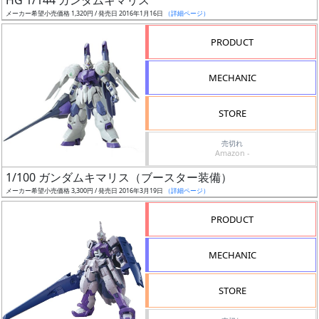
HG 1/144 ガンダムキマリス
メーカー希望小売価格 1,320円 / 発売日 2016年1月16日
（詳細ページ）
抽
PRODUCT
選
中
MECHANIC
在
STORE
庫
復
売切れ
活
Amazon -
1/100 ガンダムキマリス（ブースター装備）
近
メーカー希望小売価格 3,300円 / 発売日 2016年3月19日
（詳細ページ）
日
発
PRODUCT
売
MECHANIC
Web
プッ
STORE
シュ