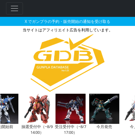
X でガンプラの予約・販売開始の通知を受け取る
当サイトはアフィリエイト広告を利用しています。
ガエリオ・ボードウィンが搭乗し
始前
抽選受付中（~8/9
受注受付中（~8/7
今月発売
今月
14:00）
17:00）