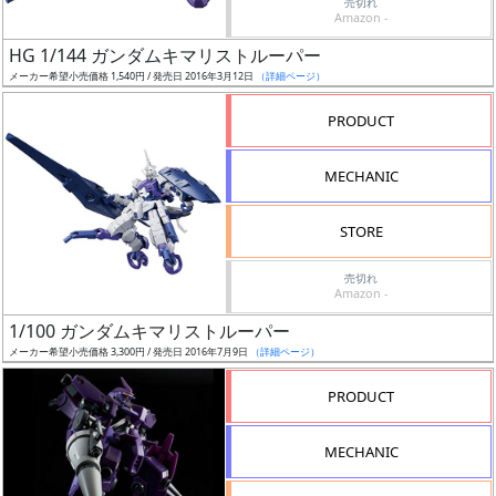
通知
売切れ
Amazon -
対象
HG 1/144 ガンダムキマリストルーパー
メーカー希望小売価格 1,540円 / 発売日 2016年3月12日
（詳細ページ）
ギ
ャ
PRODUCT
ラ
リ
MECHANIC
ー
あ
STORE
り
売切れ
Amazon -
価
格
1/100 ガンダムキマリストルーパー
改
メーカー希望小売価格 3,300円 / 発売日 2016年7月9日
（詳細ページ）
定
PRODUCT
予
定
MECHANIC
発