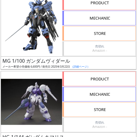
PRODUCT
ズ・
タ
MECHANIC
イ
ト
STORE
ル
売切れ
Amazon -
MG 1/100 ガンダムヴィダール
状
メーカー希望小売価格 6,600円 / 発売日 2025年3月22日
（詳細ページ）
況
PRODUCT
売
切
MECHANIC
含
む
STORE
開
売切れ
Amazon -
始
前