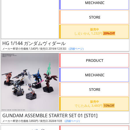
MECHANIC
ド
STORE
ス
販売中
しえいかん 1,232円
20%Off
ケ
HG 1/144 ガンダムヴィダール
ー
メーカー希望小売価格 1,540円 / 発売日 2016年12月3日
（詳細ページ）
ル
PRODUCT
MECHANIC
成
形
色
STORE
販売中
でじたみん 3,480円
10%Off
シ
GUNDAM ASSEMBLE STARTER SET 01 [ST01]
リ
メーカー希望小売価格 3,850円 / 発売日 2026年10月
（詳細ページ）
ー