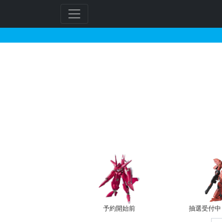
カルタ・イシューが搭乗
フ
リ
ー
ワ
ー
ド
検
索
予約開始前
抽選受付中（~