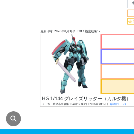
グ
レ
売
ー
ド
更新日時: 2026年8月3日15:38 / 検索結果: 2
ス
ケ
ー
ル
HG 1/144 グレイズリッター（カルタ機）
成
メーカー希望小売価格 1,540円 / 発売日 2016年3月12日
（詳細ページ）
形
色