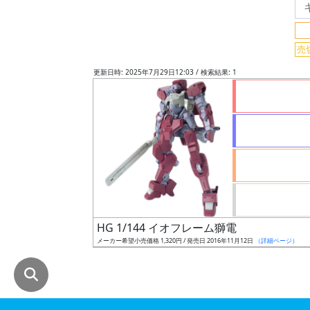
グ
レ
売
ー
ド
更新日時: 2025年7月29日12:03 / 検索結果: 1
ス
ケ
ー
ル
HG 1/144 イオフレーム獅電
成
メーカー希望小売価格 1,320円 / 発売日 2016年11月12日
（詳細ページ）
形
色