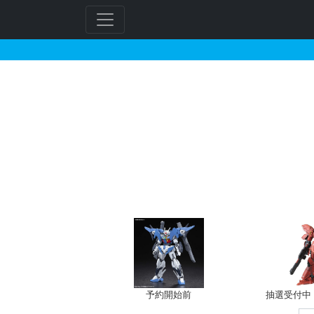
ライド・マッスが搭乗し
フ
リ
ー
ワ
ー
ド
検
索
予約開始前
抽選受付中