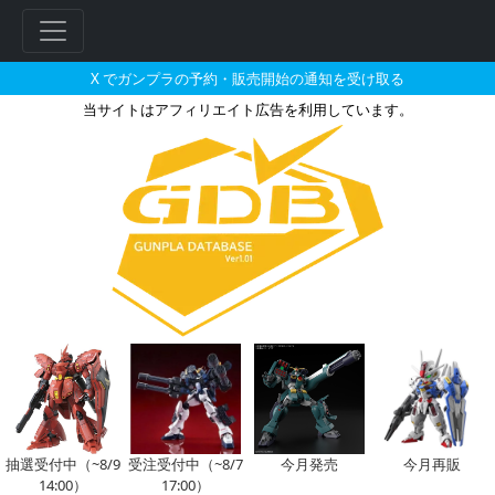
X でガンプラの予約・販売開始の通知を受け取る
当サイトはアフィリエイト広告を利用しています。
イオク・クジャンが搭乗した機体
フ
リ
ー
ワ
ー
ド
検
索
抽選受付中（~8/9
受注受付中（~8/7
今月発売
今月再販
14:00）
17:00）