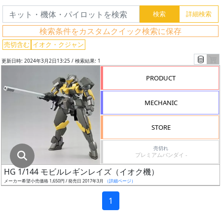
グ
レ
検索条件をカスタムクイック検索に保存
ー
ド
売切含む
イオク・クジャン
更新日時: 2024年3月2日13:25 / 検索結果: 1
PRODUCT
ス
ケ
MECHANIC
ー
ル
STORE
売切れ
プレミアムバンダイ -
成
HG 1/144 モビルレギンレイズ（イオク機）
形
メーカー希望小売価格 1,650円 / 発売日 2017年3月
（詳細ページ）
色
1