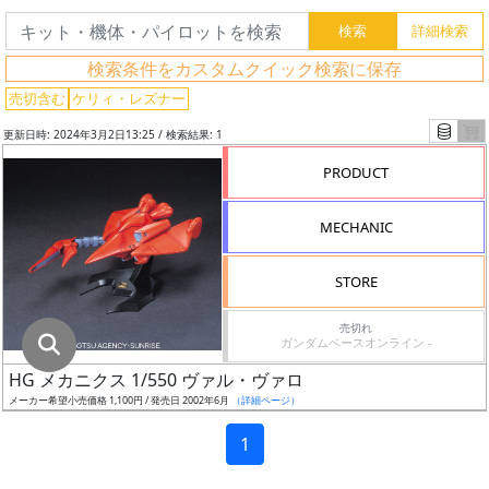
グ
レ
検索条件をカスタムクイック検索に保存
ー
ド
売切含む
ケリィ・レズナー
更新日時: 2024年3月2日13:25 / 検索結果: 1
PRODUCT
ス
ケ
MECHANIC
ー
ル
STORE
売切れ
ガンダムベースオンライン -
成
HG メカニクス 1/550 ヴァル・ヴァロ
形
メーカー希望小売価格 1,100円 / 発売日 2002年6月
（詳細ページ）
色
1