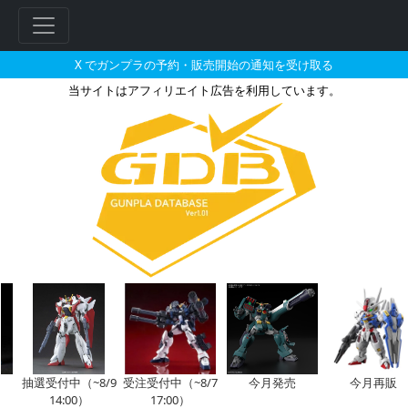
X でガンプラの予約・販売開始の通知を受け取る
当サイトはアフィリエイト広告を利用しています。
ケリィ・レズナーが搭乗した機体
フ
リ
ー
ワ
ー
ド
検
索
抽選受付中（~8/9
受注受付中（~8/7
今月発売
今月再販
14:00）
17:00）