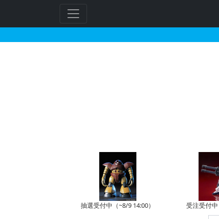
シーマ・ガラハウが搭乗
フ
リ
ー
ワ
ー
ド
検
索
抽選受付中（~8/9 14:00）
受注受付中（~