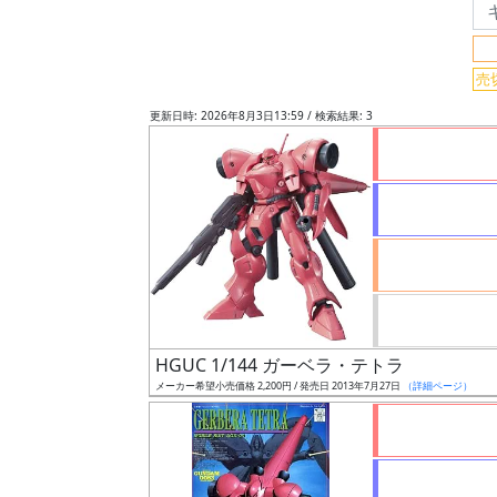
グ
売
レ
ー
更新日時: 2026年8月3日13:59 / 検索結果: 3
ド
ス
ケ
ー
ル
HGUC 1/144 ガーベラ・テトラ
メーカー希望小売価格 2,200円 / 発売日 2013年7月27日
（詳細ページ）
成
形
色