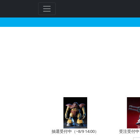
マスカリージャが搭乗し
フ
リ
ー
ワ
ー
ド
検
索
抽選受付中（~8/9 14:00）
受注受付中（~