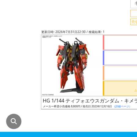
グ
レ
売
ー
ド
更新日時: 2026年7月31日22:30 / 検索結果: 1
ス
ケ
ー
ル
HG 1/144 ティフォエウスガンダム・キメ
成
メーカー希望小売価格 8,800円 / 発売日 2023年12月16日
（詳細ページ）
形
色