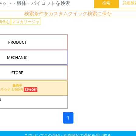
検索条件をカスタムクイック検索に保存
切含む
マスカリージャ
PRODUCT
MECHANIC
STORE
販売中
ムラウチ 5,960円
32%Off
ラ
1
X でガンプラの予約・販売開始の通知を受け取る