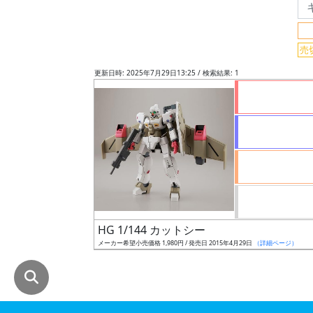
グ
レ
売
ー
ド
更新日時: 2025年7月29日13:25 / 検索結果: 1
ス
ケ
ー
ル
HG 1/144 カットシー
成
メーカー希望小売価格 1,980円 / 発売日 2015年4月29日
（詳細ページ）
形
色