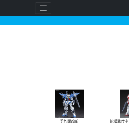
ケルベス・ヨーが搭乗し
フ
リ
ー
ワ
ー
ド
検
索
予約開始前
抽選受付中（~