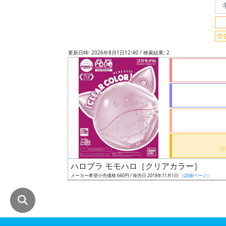
グ
レ
売
ー
ド
更新日時: 2026年8月1日12:40 / 検索結果: 2
ス
ケ
ー
ル
ハロプラ モモハロ［クリアカラー］
成
メーカー希望小売価格 660円 / 発売日 2018年11月1日
（詳細ページ）
形
色