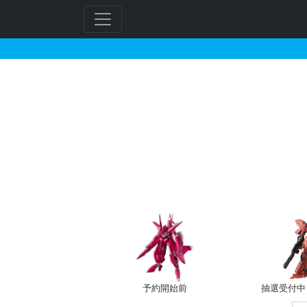
モモハロが搭乗した機体
フ
リ
ー
ワ
ー
ド
検
索
予約開始前
抽選受付中（~