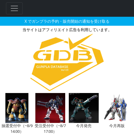
X でガンプラの予約・販売開始の通知を受け取る
当サイトはアフィリエイト広告を利用しています。
ヴィンセント・グライスナーが搭
フ
リ
ー
ワ
ー
ド
検
索
抽選受付中（~8/9
受注受付中（~8/7
今月発売
今月再販
14:00）
17:00）