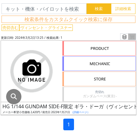
グ
レ
検索条件をカスタムクイック検索に保存
ー
ド
売切含む
ヴィンセント・グライスナー
更新日時: 2024年3月2日13:25 / 検索結果: 1
PRODUCT
ス
ケ
MECHANIC
ー
ル
STORE
売切れ
ガンダムベース(東京) -
成
HG 1/144 GUNDAM SIDE-F限定 ギラ・ドーガ（ヴィ
形
メーカー希望小売価格 2,420円 / 発売日 2023年1月21日
（詳細ページ）
色
1