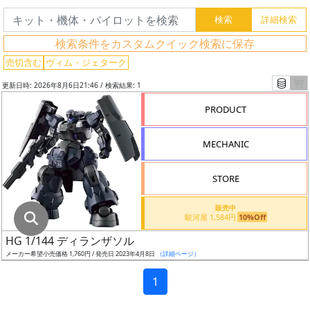
グ
レ
検索条件をカスタムクイック検索に保存
ー
ド
売切含む
ヴィム・ジェターク
更新日時: 2026年8月6日21:46 / 検索結果: 1
PRODUCT
ス
ケ
MECHANIC
ー
ル
STORE
販売中
駿河屋 1,584円
10%Off
成
HG 1/144 ディランザソル
形
メーカー希望小売価格 1,760円 / 発売日 2023年4月8日
（詳細ページ）
色
1