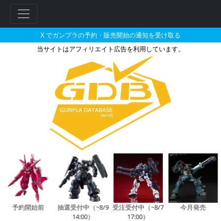
X でガンプラの予約・販売開始の通知を受け取る
当サイトはアフィリエイト広告を利用しています。
ヨウラン・ケントが搭乗した機体
フ
リ
ー
ワ
ー
ド
検
索
予約開始前
抽選受付中（~8/9
受注受付中（~8/7
今月発売
14:00）
17:00）