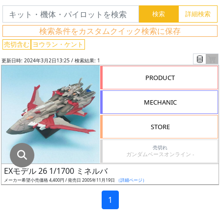
グ
レ
検索条件をカスタムクイック検索に保存
ー
ド
売切含む
ヨウラン・ケント
更新日時: 2024年3月2日13:25 / 検索結果: 1
PRODUCT
ス
ケ
MECHANIC
ー
ル
STORE
売切れ
ガンダムベースオンライン -
成
EXモデル 26 1/1700 ミネルバ
形
メーカー希望小売価格 4,400円 / 発売日 2005年11月19日
（詳細ページ）
色
1