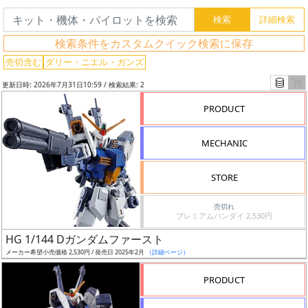
グ
検索条件をカスタムクイック検索に保存
レ
売切含む
ダリー・ニエル・ガンズ
ー
更新日時: 2026年7月31日10:59 / 検索結果: 2
ド
PRODUCT
MECHANIC
ス
ケ
STORE
ー
ル
売切れ
プレミアムバンダイ 2,530円
HG 1/144 Dガンダムファースト
メーカー希望小売価格 2,530円 / 発売日 2025年2月
（詳細ページ）
成
形
PRODUCT
色