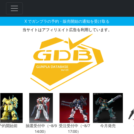
X でガンプラの予約・販売開始の通知を受け取る
当サイトはアフィリエイト広告を利用しています。
ダリー・ニエル・ガンズが搭乗し
フ
リ
ー
ワ
ー
ド
検
索
予約開始前
抽選受付中（~8/9
受注受付中（~8/7
今月発売
14:00）
17:00）