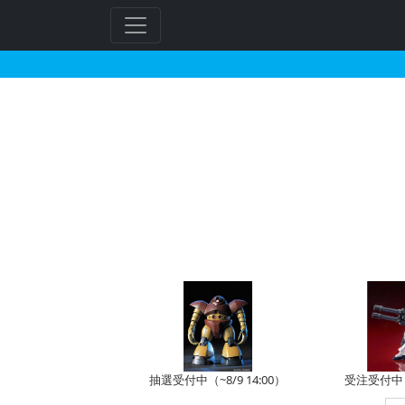
クリスティナ・シエラが
フ
リ
ー
ワ
ー
ド
検
索
抽選受付中（~8/9 14:00）
受注受付中（~