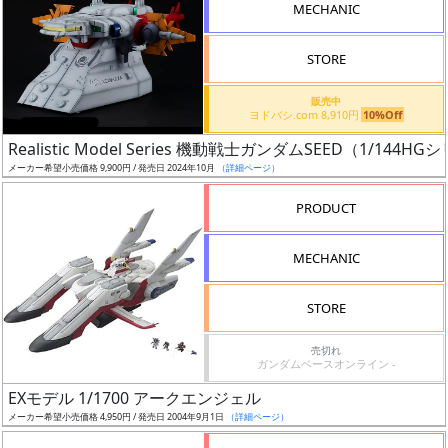
MECHANIC
ケ
ー
STORE
ル
販売中
ヨドバシ.com 8,910円
10%Off
成
Realistic Model Series 機動戦士ガンダムSEE
メーカー希望小売価格 9,900円 / 発売日 2024年10月
（詳細ページ）
形
色
PRODUCT
MECHANIC
シ
リ
STORE
ー
売切れ
ズ・
ガンダムベースオンライン -
タ
EXモデル 1/1700 アークエンジェル
イ
メーカー希望小売価格 4,950円 / 発売日 2004年9月1日
（詳細ページ）
ト