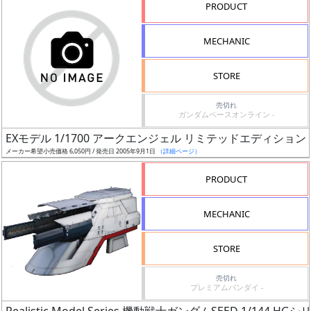
ル
PRODUCT
MECHANIC
状
STORE
況
売切れ
売
ガンダムベースオンライン -
切
EXモデル 1/1700 アークエンジェル リミテッドエディション
含
メーカー希望小売価格 6,050円 / 発売日 2005年9月1日
（詳細ページ）
む
PRODUCT
開
始
MECHANIC
前
STORE
抽
選
売切れ
プレミアムバンダイ -
中