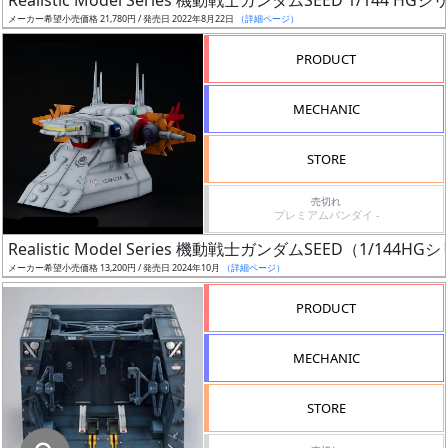
Realistic Model Series 機動戦士ガンダムSEED 1/
メーカー希望小売価格 21,780円 / 発売日 2022年8月22日
（詳細ページ）
在
庫
PRODUCT
復
活
MECHANIC
近
STORE
日
発
売切れ
プレミアムバンダイ -
売
Realistic Model Series 機動戦士ガンダムSEED（1
Web
メーカー希望小売価格 13,200円 / 発売日 2024年10月
（詳細ページ）
プッ
PRODUCT
シュ
通知
MECHANIC
対象
STORE
ギ
ャ