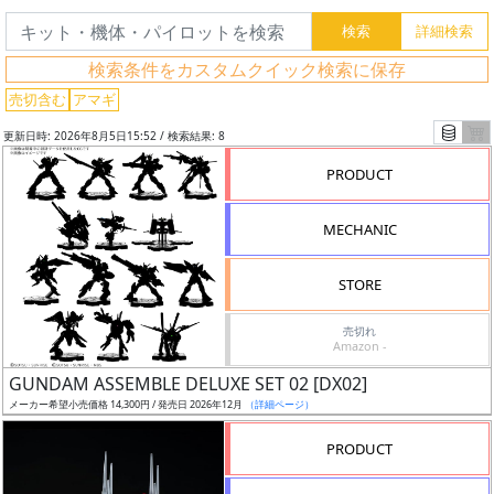
フ
リ
検索条件をカスタムクイック検索に保存
ー
売切含む
アマギ
ワ
ー
更新日時: 2026年8月5日15:52 / 検索結果: 8
ド
PRODUCT
検
索
MECHANIC
STORE
グ
売切れ
レ
Amazon -
ー
GUNDAM ASSEMBLE DELUXE SET 02 [DX02]
ド
メーカー希望小売価格 14,300円 / 発売日 2026年12月
（詳細ページ）
PRODUCT
ス