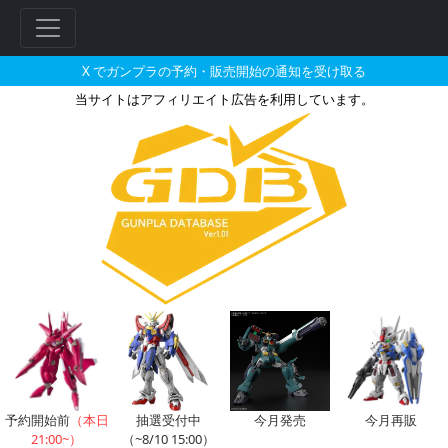
X でガンプラの予約・販売開始の通知を受け取る
当サイトはアフィリエイト広告を利用しています。
アーサー・トラインが搭乗した機
フ
リ
ー
ワ
ー
ド
検
索
予約開始前
（本日
抽選受付中
今月発売
今月再販
21:00~）
（~8/10 15:00）