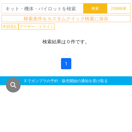
グ
レ
ー
検索条件をカスタムクイック検索に保存
ド
売切含む
アーサー・トライン
検索結果は０件です。
ス
ケ
1
ー
ル
X でガンプラの予約・販売開始の通知を受け取る
成
形
色