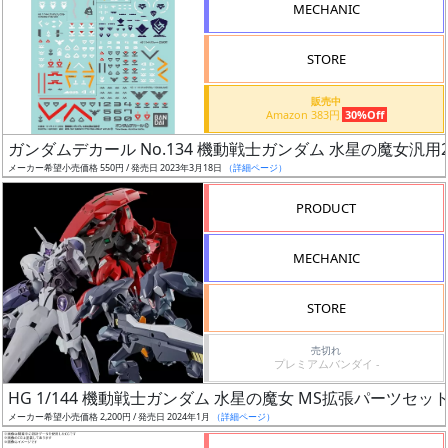
MECHANIC
形
色
STORE
販売中
Amazon 383円
30%Off
シ
ガンダムデカール No.134 機動戦士ガンダム 水星の魔女汎用
リ
メーカー希望小売価格 550円 / 発売日 2023年3月18日
（詳細ページ）
ー
ズ・
PRODUCT
タ
イ
MECHANIC
ト
ル
STORE
売切れ
プレミアムバンダイ -
状
HG 1/144 機動戦士ガンダム 水星の魔女 MS拡張パーツセット
況
メーカー希望小売価格 2,200円 / 発売日 2024年1月
（詳細ページ）