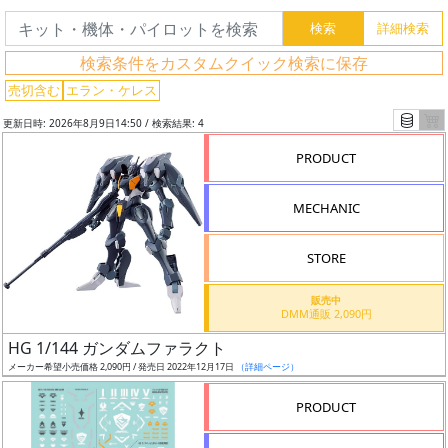
検
索
検索条件をカスタムクイック検索に保存
売切含む
エラン・ケレス
更新日時: 2026年8月9日14:50 / 検索結果: 4
グ
レ
PRODUCT
ー
ド
MECHANIC
STORE
ス
販売中
ケ
DMM通販 2,090円
ー
HG 1/144 ガンダムファラクト
ル
メーカー希望小売価格 2,090円 / 発売日 2022年12月17日
（詳細ページ）
PRODUCT
成