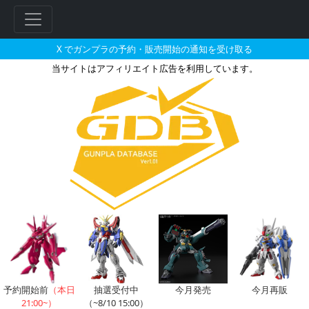
X でガンプラの予約・販売開始の通知を受け取る
当サイトはアフィリエイト広告を利用しています。
エラン・ケレスが搭乗した機体の
フ
リ
ー
ワ
ー
予約開始前
（本日
抽選受付中
今月発売
今月再販
21:00~）
（~8/10 15:00）
ド