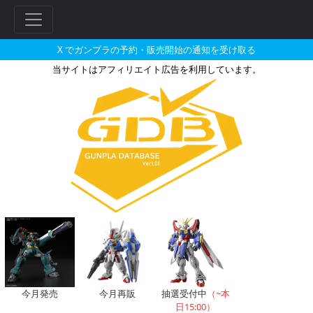
X でガンプラの予約・販売開始の通知を受け取る
当サイトはアフィリエイト広告を利用しています。
ラウダ・ニールが搭乗した機体の
フ
リ
ー
ワ
ー
ド
今月発売
今月再販
抽選受付中
（~本
検
日15:00）