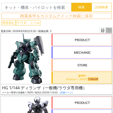
索
検索条件をカスタムクイック検索に保存
売切含む
ラウダ・ニール
グ
レ
更新日時: 2026年8月8日23:26 / 検索結果: 3
ー
PRODUCT
ド
MECHANIC
ス
STORE
ケ
ー
販売中
Amazon 1,566円
11%Off
ル
HG 1/144 ディランザ（一般機/ラウダ専用機）
メーカー希望小売価格 1,760円 / 発売日 2022年11月5日
（詳細ページ）
PRODUCT
成
形