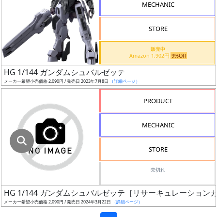
色
MECHANIC
STORE
シ
販売中
Amazon 1,902円
9%Off
リ
ー
HG 1/144 ガンダムシュバルゼッテ
ズ・
メーカー希望小売価格 2,090円 / 発売日 2023年7月8日
（詳細ページ）
タ
PRODUCT
イ
ト
MECHANIC
ル
STORE
状
売切れ
-
況
HG 1/144 ガンダムシュバルゼッテ［リサーキュレーション
売
メーカー希望小売価格 2,090円 / 発売日 2024年3月22日
（詳細ページ）
切