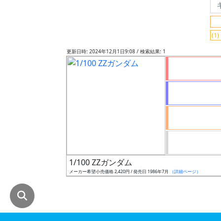
グ
レ
(1
ー
ド
更新日時: 2024年12月1日9:08 / 検索結果: 1
ス
ケ
ー
ル
1/100 ZZガンダム
成
メーカー希望小売価格 2,420円 / 発売日 1986年7月
（詳細ページ）
形
色