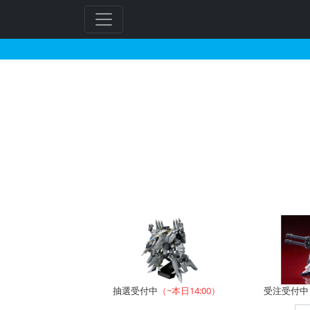
大西將美さんがイラスト
フ
リ
ー
ワ
ー
ド
検
索
抽選受付中
（~本日14:00）
受注受付中（~