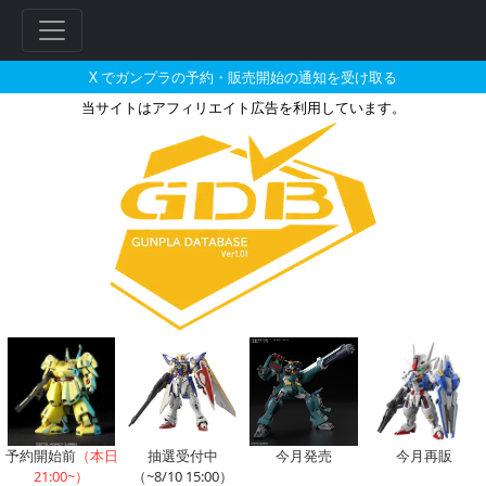
X でガンプラの予約・販売開始の通知を受け取る
当サイトはアフィリエイト広告を利用しています。
Amanaさんがイラストレータ
フ
リ
ー
ワ
ー
ド
検
索
予約開始前
（本日
抽選受付中
今月発売
今月再販
21:00~）
（~8/10 15:00）