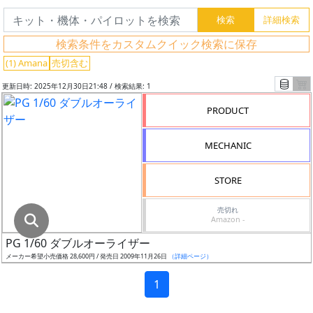
グ
レ
検索条件をカスタムクイック検索に保存
ー
ド
(1) Amana
売切含む
更新日時: 2025年12月30日21:48 / 検索結果: 1
PRODUCT
ス
ケ
MECHANIC
ー
ル
STORE
売切れ
Amazon -
成
PG 1/60 ダブルオーライザー
形
メーカー希望小売価格 28,600円 / 発売日 2009年11月26日
（詳細ページ）
色
1