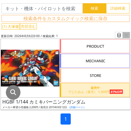
グ
レ
検索条件をカスタムクイック検索に保存
ー
ド
(1) 大塚健
売切含む
更新日時: 2026年8月6日0:00 / 検索結果: 1
PRODUCT
ス
ケ
MECHANIC
ー
ル
STORE
販売中
でじたみん（楽天） 1,300円
41%Off
成
HGBF 1/144 カミキバーニングガンダム
形
メーカー希望小売価格 2,200円 / 発売日 2015年9月12日
（詳細ページ）
色
1