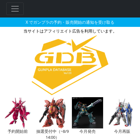
X でガンプラの予約・販売開始の通知を受け取る
当サイトはアフィリエイト広告を利用しています。
大塚健さんがイラストレーターを
フ
リ
ー
ワ
ー
ド
検
索
予約開始前
抽選受付中（~8/9
今月発売
今月再販
14:00）