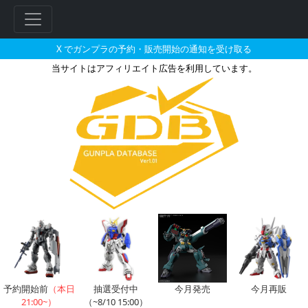
X でガンプラの予約・販売開始の通知を受け取る
当サイトはアフィリエイト広告を利用しています。
ガンダム・アスタロトリナシメン
フ
リ
ー
ワ
ー
ド
検
索
予約開始前
（本日
抽選受付中
今月発売
今月再販
21:00~）
（~8/10 15:00）