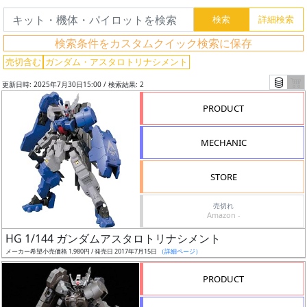
グ
検索条件をカスタムクイック検索に保存
レ
売切含む
ガンダム・アスタロトリナシメント
ー
更新日時: 2025年7月30日15:00 / 検索結果: 2
ド
PRODUCT
MECHANIC
ス
ケ
STORE
ー
ル
売切れ
Amazon -
HG 1/144 ガンダムアスタロトリナシメント
メーカー希望小売価格 1,980円 / 発売日 2017年7月15日
（詳細ページ）
成
形
PRODUCT
色