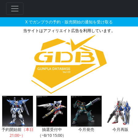
X でガンプラの予約・販売開始の通知を受け取る
当サイトはアフィリエイト広告を利用しています。
ガンダム・グレモリーのガンプラ
フ
リ
ー
ワ
ー
ド
検
索
予約開始前
（本日
抽選受付中
今月発売
今月再販
21:00~）
（~8/10 15:00）