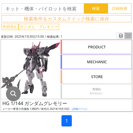
グ
レ
検索条件をカスタムクイック検索に保存
ー
ド
売切含む
ガンダム・グレモリー
更新日時: 2025年7月30日15:00 / 検索結果: 1
PRODUCT
ス
ケ
MECHANIC
ー
ル
STORE
売切れ
Amazon -
成
HG 1/144 ガンダムグレモリー
形
メーカー希望小売価格 1,980円 / 発売日 2021年10月16日
（詳細ページ）
色
1