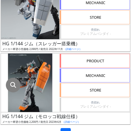
色
MECHANIC
STORE
シ
売切れ
プレミアムバンダイ -
リ
ー
HG 1/144 ジム（スレッガー搭乗機）
ズ・
メーカー希望小売価格 2,090円 / 発売日 2022年11月
（詳細ページ）
タ
PRODUCT
イ
ト
MECHANIC
ル
STORE
状
売切れ
プレミアムバンダイ -
況
HG 1/144 ジム（モロッコ戦線仕様）
売
メーカー希望小売価格 2,200円 / 発売日 2023年6月
（詳細ページ）
切