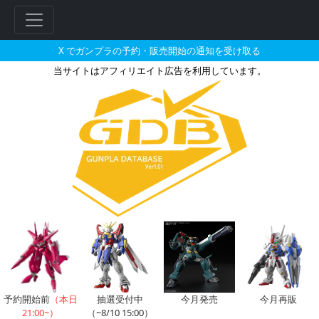
X でガンプラの予約・販売開始の通知を受け取る
当サイトはアフィリエイト広告を利用しています。
ジムのガンプラの販売・再販・予
フ
リ
ー
ワ
ー
ド
予約開始前
（本日
抽選受付中
今月発売
今月再販
検
21:00~）
（~8/10 15:00）