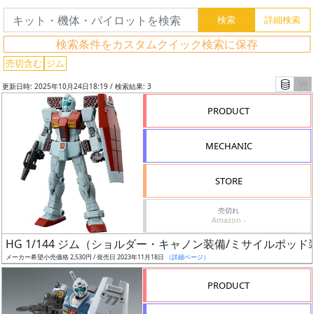
索
検索条件をカスタムクイック検索に保存
売切含む
ジム
グ
レ
更新日時: 2025年10月24日18:19 / 検索結果: 3
ー
PRODUCT
ド
MECHANIC
ス
STORE
ケ
ー
売切れ
Amazon -
ル
HG 1/144 ジム（ショルダー・キャノン装備/ミサイルポッド
メーカー希望小売価格 2,530円 / 発売日 2023年11月18日
（詳細ページ）
PRODUCT
成
形