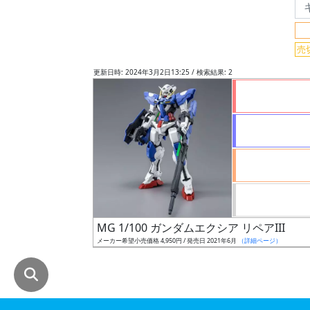
グ
レ
売
ー
ド
更新日時: 2024年3月2日13:25 / 検索結果: 2
ス
ケ
ー
ル
MG 1/100 ガンダムエクシア リペアIII
成
メーカー希望小売価格 4,950円 / 発売日 2021年6月
（詳細ページ）
形
色