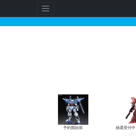
ガンダムエクシアリペア
フ
リ
ー
ワ
ー
ド
検
索
予約開始前
抽選受付中（~