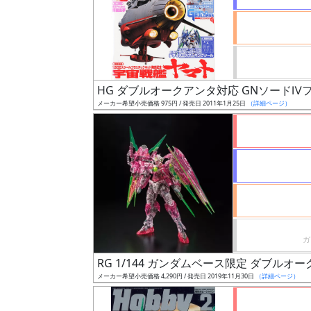
形
色
HG ダブルオークアンタ対応 GNソード
シ
メーカー希望小売価格 975円 / 発売日 2011年1月25日
（詳細ページ）
リ
ー
ズ・
タ
イ
ト
ル
RG 1/144 ガンダムベース限定 ダブ
状
メーカー希望小売価格 4,290円 / 発売日 2019年11月30日
（詳細ページ）
況