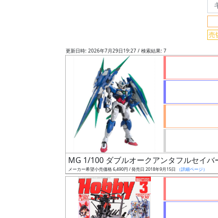
検
索
売
更新日時: 2026年7月29日19:27 / 検索結果: 7
グ
レ
ー
ド
ス
ケ
MG 1/100 ダブルオークアンタフルセイバ
ー
メーカー希望小売価格 6,490円 / 発売日 2018年9月15日
（詳細ページ）
ル
成