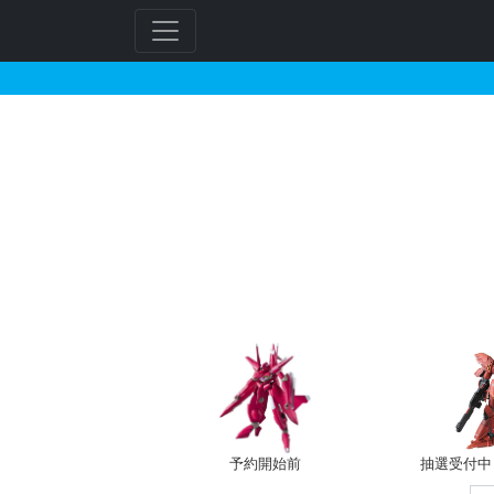
ダブルオークアンタフル
フ
リ
ー
ワ
ー
予約開始前
抽選受付中（~
ド