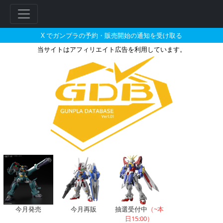
X でガンプラの予約・販売開始の通知を受け取る
当サイトはアフィリエイト広告を利用しています。
ビギナ・ギナ（ベラ・ロナ スペ
フ
リ
ー
ワ
ー
ド
検
索
今月発売
今月再販
抽選受付中
（~本
日15:00）