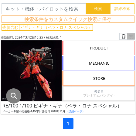
グ
レ
検索条件をカスタムクイック検索に保存
ー
ド
売切含む
ビギナ・ギナ（ベラ・ロナ スペシャル）
更新日時: 2024年3月2日13:25 / 検索結果: 1
PRODUCT
ス
ケ
MECHANIC
ー
ル
STORE
売切れ
プレミアムバンダイ -
成
RE/100 1/100 ビギナ・ギナ（ベラ・ロナ スペシャル）
形
メーカー希望小売価格 4,400円 / 発売日 2018年11月
（詳細ページ）
色
1