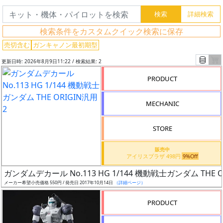
グ
検索条件をカスタムクイック検索に保存
レ
売切含む
ガンキャノン最初期型
ー
更新日時: 2026年8月9日11:22 / 検索結果: 2
ド
PRODUCT
MECHANIC
ス
ケ
STORE
ー
ル
販売中
アイリスプラザ 498円
9%Off
ガンダムデカール No.113 HG 1/144 機動戦士ガンダム THE O
メーカー希望小売価格 550円 / 発売日 2017年10月14日
（詳細ページ）
成
形
PRODUCT
色