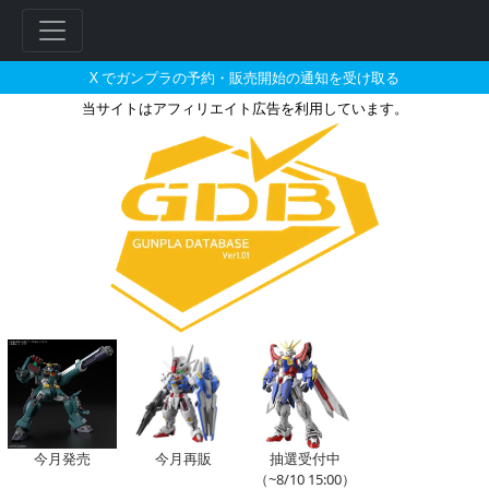
X でガンプラの予約・販売開始の通知を受け取る
当サイトはアフィリエイト広告を利用しています。
ガンキャノン最初期型のガンプラ
フ
リ
ー
ワ
ー
ド
検
索
今月発売
今月再販
抽選受付中
（~8/10 15:00）