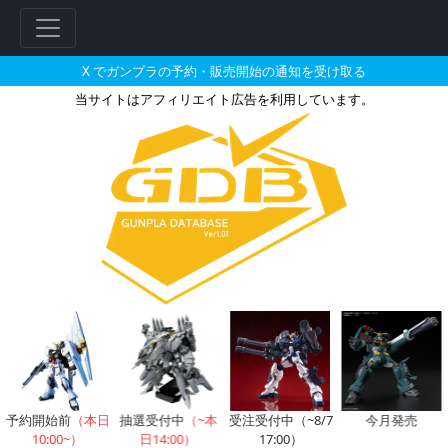
X でガンプラの予約・販売開始の通知を受け取る
当サイトはアフィリエイト広告を利用しています。
ガンダム試作4号機のガンプラの
フ
リ
ー
ワ
ー
ド
検
索
予約開始前
（本日
抽選受付中
（~本
受注受付中（~8/7
今月発売
10:00~）
日14:00）
17:00）