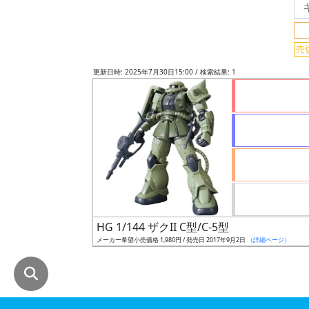
グ
レ
売
ー
ド
更新日時: 2025年7月30日15:00 / 検索結果: 1
ス
ケ
ー
ル
HG 1/144 ザクII C型/C-5型
成
メーカー希望小売価格 1,980円 / 発売日 2017年9月2日
（詳細ページ）
形
色