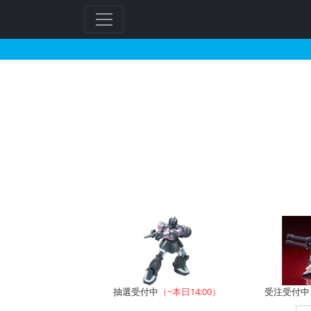
ザクIIのガンプラの販
フ
リ
ー
ワ
ー
ド
検
索
抽選受付中
（~本日14:00）
受注受付中（~