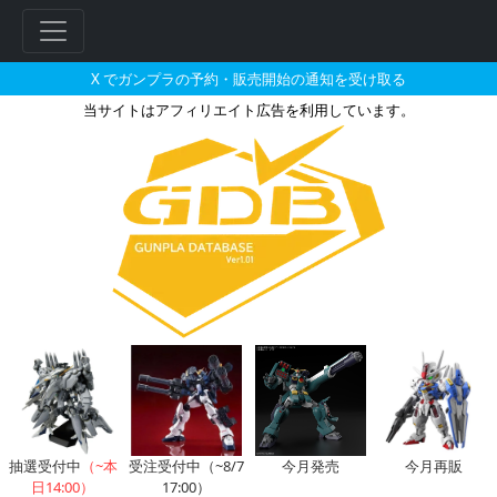
X でガンプラの予約・販売開始の通知を受け取る
当サイトはアフィリエイト広告を利用しています。
モビルワーカー MW-01 01式
フ
リ
ー
ワ
ー
ド
検
索
抽選受付中
（~本
受注受付中（~8/7
今月発売
今月再販
日14:00）
17:00）