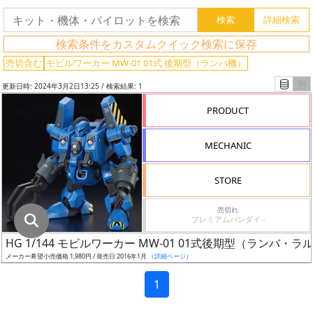
グ
レ
検索条件をカスタムクイック検索に保存
ー
ド
売切含む
モビルワーカー MW-01 01式 後期型（ランバ機）
更新日時: 2024年3月2日13:25 / 検索結果: 1
PRODUCT
ス
ケ
MECHANIC
ー
ル
STORE
売切れ
プレミアムバンダイ -
成
HG 1/144 モビルワーカー MW-01 01式後期型（ランバ・ラ
形
メーカー希望小売価格 1,980円 / 発売日 2016年1月
（詳細ページ）
色
1