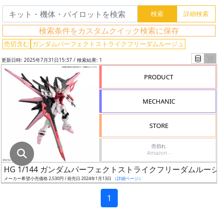
グ
レ
検索条件をカスタムクイック検索に保存
ー
ド
売切含む
ガンダムパーフェクトストライクフリーダムルージュ
更新日時: 2025年7月31日15:37 / 検索結果: 1
PRODUCT
ス
ケ
MECHANIC
ー
ル
STORE
売切れ
Amazon -
成
HG 1/144 ガンダムパーフェクトストライクフリーダムルー
形
メーカー希望小売価格 2,530円 / 発売日 2024年1月13日
（詳細ページ）
色
1