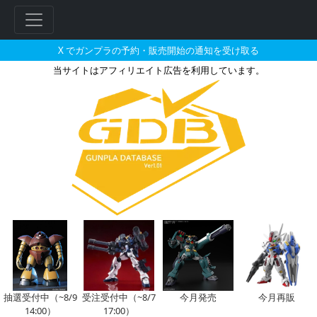
X でガンプラの予約・販売開始の通知を受け取る
当サイトはアフィリエイト広告を利用しています。
ガンダムパーフェクトストライク
フ
リ
ー
ワ
ー
ド
検
索
抽選受付中（~8/9
受注受付中（~8/7
今月発売
今月再販
14:00）
17:00）