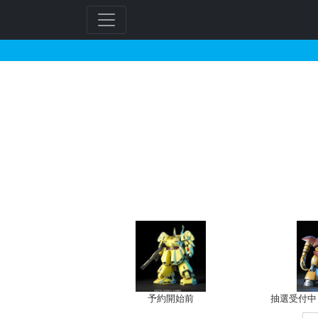
ビルドストライクエクシ
フ
リ
ー
ワ
ー
ド
検
索
予約開始前
抽選受付中（~