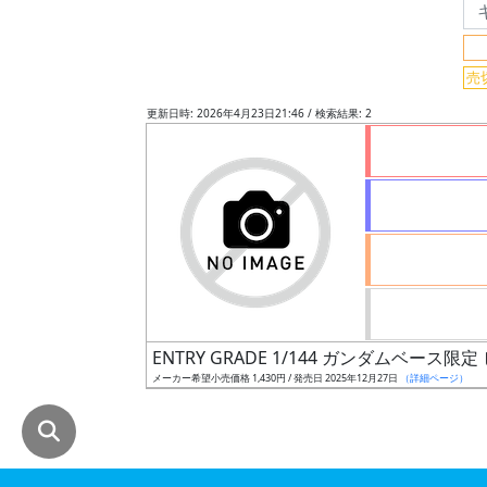
グ
レ
売
ー
ド
更新日時: 2026年4月23日21:46 / 検索結果: 2
ス
ケ
ー
ル
ENTRY GRADE 1/144 ガンダム
成
メーカー希望小売価格 1,430円 / 発売日 2025年12月27日
（詳細ページ）
形
色